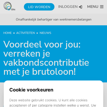
INLOGGEN
MENU
LID WORDEN
Onafhankelijk behartiger van werknemersbelangen
HOME
ACTIVITEITEN
NIEUWS
Voordeel voor jou:
verreken je
vakbondscontributie
met je brutoloon!
18 oktober 2018
Algemeen
KPN