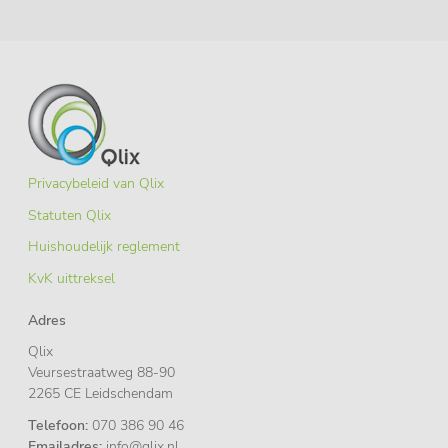
Privacybeleid van Qlix
Statuten Qlix
Huishoudelijk reglement
KvK uittreksel
Adres
Qlix
Veursestraatweg 88-90
2265 CE Leidschendam
Telefoon:
070 386 90 46
Emailadres:
info@qlix.nl