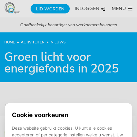
INLOGGEN
MENU
LID WORDEN
Onafhankelijk behartiger van werknemersbelangen
HOME
ACTIVITEITEN
NIEUWS
Groen licht voor
energiefonds in 2025
10 maart 2025