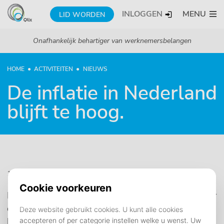
INLOGGEN
MENU
LID WORDEN
Onafhankelijk behartiger van werknemersbelangen
HOME
ACTIVITEITEN
NIEUWS
De inflatie in Nederland
blijft te hoog.
12 mei 2025
Iedere maand presenteert het Centraal Bureau voor
de Statistiek (CBS) de inflatiecijfers. Die cijfers zijn
belangrijk, omdat ze een belangrijke basis vormen