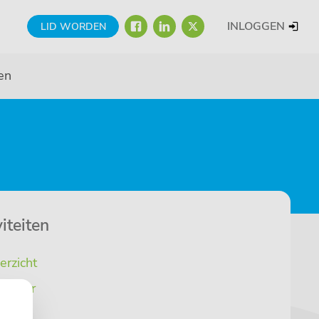
FACEBOOK
LINKEDIN
TWITTER
INLOGGEN
LID WORDEN
en
iteiten
erzicht
lender
euws