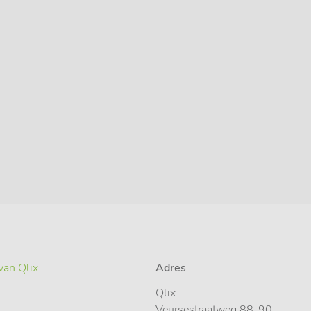
van Qlix
Adres
Qlix
Veursestraatweg 88-90