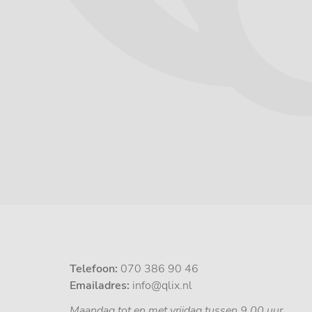
Telefoon:
070 386 90 46
Emailadres:
info@qlix.nl
Maandag tot en met vrijdag tussen 9.00 uur