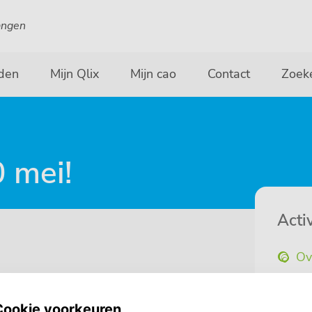
angen
den
Mijn Qlix
Mijn cao
Contact
Zoek
 mei!
Activ
Ov
Ka
Ni