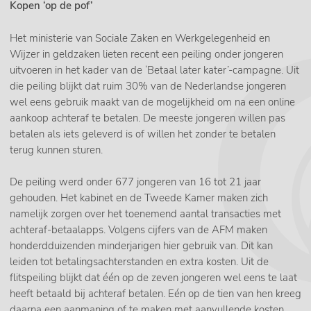
Kopen ‘op de pof’
Het ministerie van Sociale Zaken en Werkgelegenheid en
Wijzer in geldzaken lieten recent een peiling onder jongeren
uitvoeren in het kader van de ‘Betaal later kater’-campagne. Uit
die peiling blijkt dat ruim 30% van de Nederlandse jongeren
wel eens gebruik maakt van de mogelijkheid om na een online
aankoop achteraf te betalen. De meeste jongeren willen pas
betalen als iets geleverd is of willen het zonder te betalen
terug kunnen sturen.
De peiling werd onder 677 jongeren van 16 tot 21 jaar
gehouden. Het kabinet en de Tweede Kamer maken zich
namelijk zorgen over het toenemend aantal transacties met
achteraf-betaalapps. Volgens cijfers van de AFM maken
honderdduizenden minderjarigen hier gebruik van. Dit kan
leiden tot betalingsachterstanden en extra kosten. Uit de
flitspeiling blijkt dat één op de zeven jongeren wel eens te laat
heeft betaald bij achteraf betalen. Eén op de tien van hen kreeg
daarna een aanmaning of te maken met aanvullende kosten.