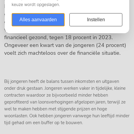
Leiden. Zij houden bijvoorbeeld structureel geen
geld over aan het einde van de maand of hebben
geen financiële plannen. Vorig jaar was 12 procent
van de jongeren tussen de 18 en 24 jaar nog
financieel gezond, tegen 18 procent in 2023.
Ongeveer een kwart van de jongeren (24 procent)
voelt zich machteloos over de financiële situatie.
Bij jongeren heeft de balans tussen inkomsten en uitgaven
onder druk gestaan. Jongeren werken vaker in tijdelijke, kleine
contracten waardoor ze bijvoorbeeld minder hebben
geprofiteerd van loonsverhogingen afgelopen jaren, terwijl ze
wel te maken hebben met stijgende prijzen en hoge
woonlasten. Ook hebben jongeren vanwege hun leeftijd minder
tijd gehad om een buffer op te bouwen.