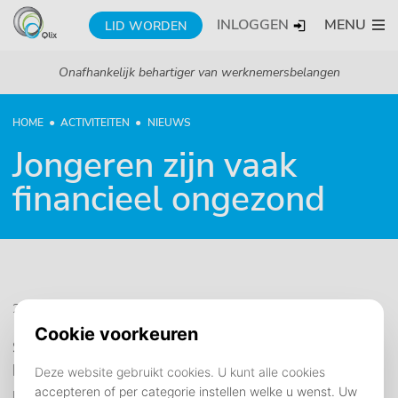
INLOGGEN
MENU
LID WORDEN
Onafhankelijk behartiger van werknemersbelangen
HOME
ACTIVITEITEN
NIEUWS
Jongeren zijn vaak
financieel ongezond
20 juni 2025
Steeds minder jongeren zijn financieel gezond. Dat
blijkt uit onderzoek van Deloitte, in samenwerking
met het Nibud, Tilburg University en Universiteit