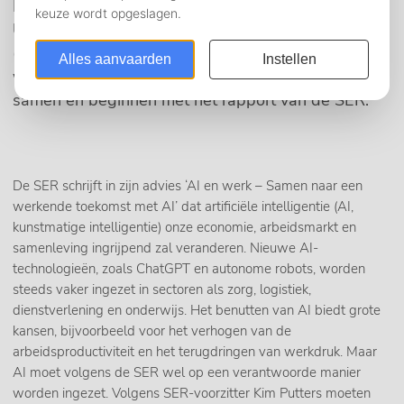
Economische Raad (SER) als het
Uitvoeringsinstituut Werknemersverzekeringen
(UWV) over de mogelijke impact van AI op het
werk. We vatten de rapportages hieronder voor je
samen en beginnen met het rapport van de SER.
De SER schrijft in zijn advies ‘AI en werk – Samen naar een
werkende toekomst met AI’ dat artificiële intelligentie (AI,
kunstmatige intelligentie) onze economie, arbeidsmarkt en
samenleving ingrijpend zal veranderen. Nieuwe AI-
technologieën, zoals ChatGPT en autonome robots, worden
steeds vaker ingezet in sectoren als zorg, logistiek,
dienstverlening en onderwijs. Het benutten van AI biedt grote
kansen, bijvoorbeeld voor het verhogen van de
arbeidsproductiviteit en het terugdringen van werkdruk. Maar
AI moet volgens de SER wel op een verantwoorde manier
worden ingezet. Volgens SER-voorzitter Kim Putters moeten