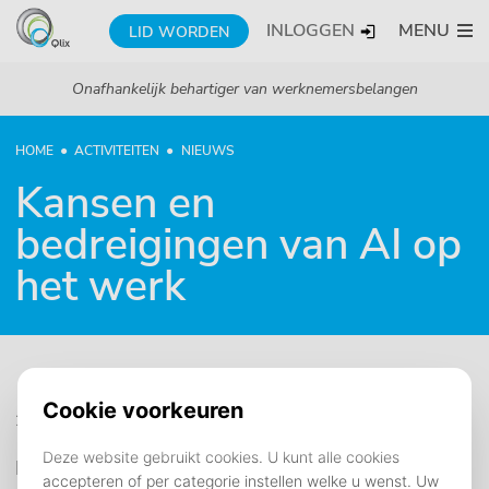
INLOGGEN
MENU
LID WORDEN
Onafhankelijk behartiger van werknemersbelangen
HOME
ACTIVITEITEN
NIEUWS
Kansen en
bedreigingen van AI op
het werk
25 maart 2026
Recent rapporteerden zowel de Sociaal