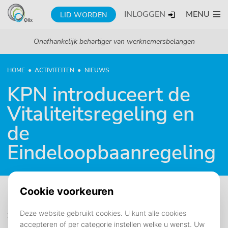
INLOGGEN
MENU
LID WORDEN
Onafhankelijk behartiger van werknemersbelangen
HOME
ACTIVITEITEN
NIEUWS
KPN introduceert de
Vitaliteitsregeling en
de
Eindeloopbaanregeling
29 april 2026