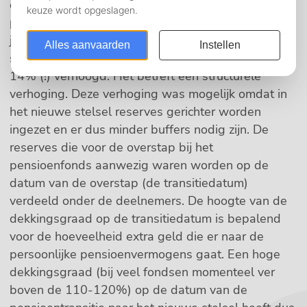
deelnemers en gepensioneerden van de
pensioenfondsen die op 1 januari 2024 en op 1
januari 2025 zijn overgegaan naar het nieuwe
stelsel zijn dankzij die overstap gemiddeld met
14% (!) verhoogd. Het betreft een structurele
verhoging. Deze verhoging was mogelijk omdat in
het nieuwe stelsel reserves gerichter worden
ingezet en er dus minder buffers nodig zijn. De
reserves die voor de overstap bij het
pensioenfonds aanwezig waren worden op de
datum van de overstap (de transitiedatum)
verdeeld onder de deelnemers. De hoogte van de
dekkingsgraad op de transitiedatum is bepalend
voor de hoeveelheid extra geld die er naar de
persoonlijke pensioenvermogens gaat. Een hoge
dekkingsgraad (bij veel fondsen momenteel ver
boven de 110-120%) op de datum van de