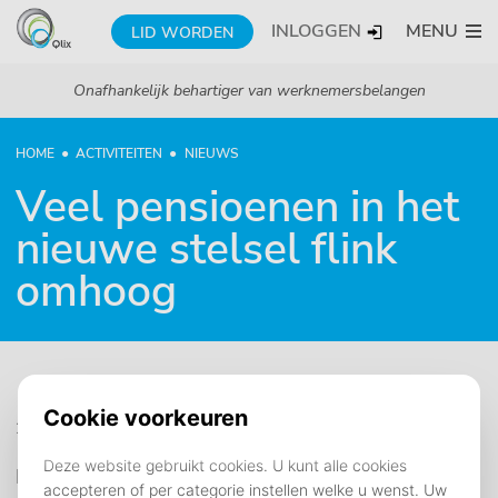
INLOGGEN
MENU
LID WORDEN
Onafhankelijk behartiger van werknemersbelangen
HOME
ACTIVITEITEN
NIEUWS
Veel pensioenen in het
nieuwe stelsel flink
omhoog
29 april 2026
De pensioenen en de pensioenaanspraken van de