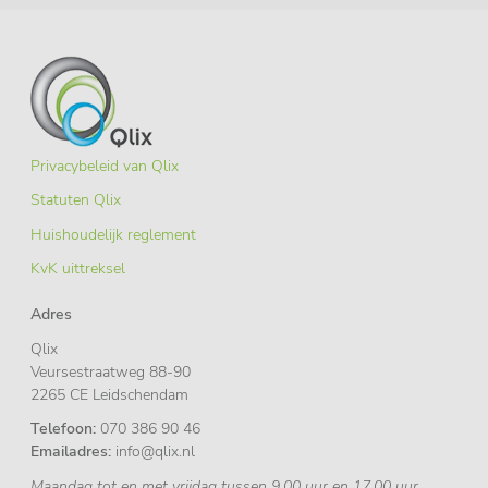
Privacybeleid van Qlix
Statuten Qlix
Huishoudelijk reglement
KvK uittreksel
Adres
Qlix
Veursestraatweg 88-90
2265 CE Leidschendam
Telefoon:
070 386 90 46
Emailadres:
info@qlix.nl
Maandag tot en met vrijdag tussen 9.00 uur en 17.00 uur