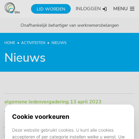
INLOGGEN
MENU
LID WORDEN
Onafhankelijk behartiger van werknemersbelangen
HOME
ACTIVITEITEN
NIEUWS
Nieuws
algemene ledenvergadering 13 april 2023
Algemeen
07 maart 2023
Jaaropgave voor teruggave vakbondscontributie
Algemeen
22 september 2021