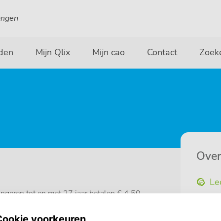
angen
den
Mijn Qlix
Mijn cao
Contact
Zoek
Over
Le
ngeren tot en met 27 jaar betalen € 4,50
Be
St