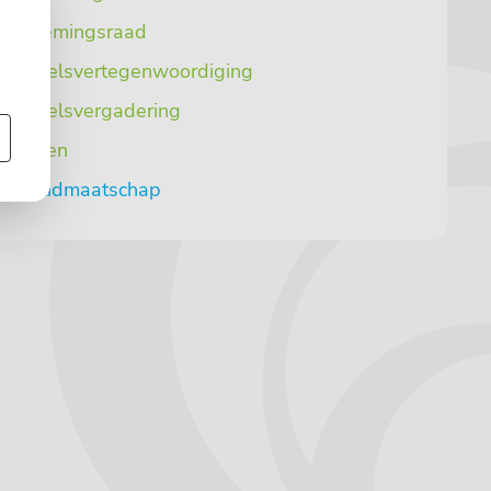
dernemingsraad
rsoneelsvertegenwoordiging
rsoneelsvergadering
zeggen
sten lidmaatschap