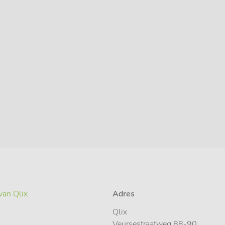
van Qlix
Adres
Qlix
Veursestraatweg 88-90