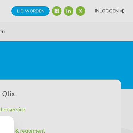
FACEBOOK
LINKEDIN
TWITTER
INLOGGEN
LID WORDEN
en
 Qlix
denservice
stuur
atuten & reglement