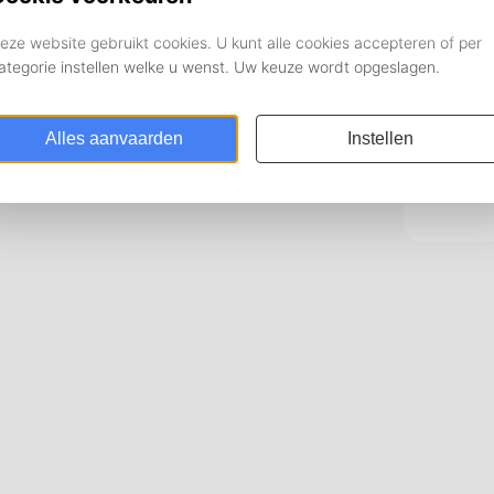
and
On
Pe
Pe
Op
Ko