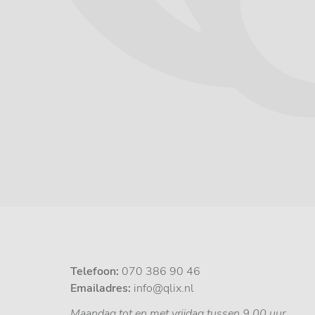
Telefoon:
070 386 90 46
Emailadres:
info@qlix.nl
Maandag tot en met vrijdag tussen 9.00 uur