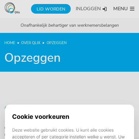
INLOGGEN
MENU
LID WORDEN
Onafhankelijk behartiger van werknemersbelangen
HOME
OVER QLIX
OPZEGGEN
Opzeggen
Opzeggen
Opzeggen kan alleen via mail. Stuur ons jouw opzegging toe via
een e-mail naar
info@qlix.nl
. Vermeld in jouw opzegging: