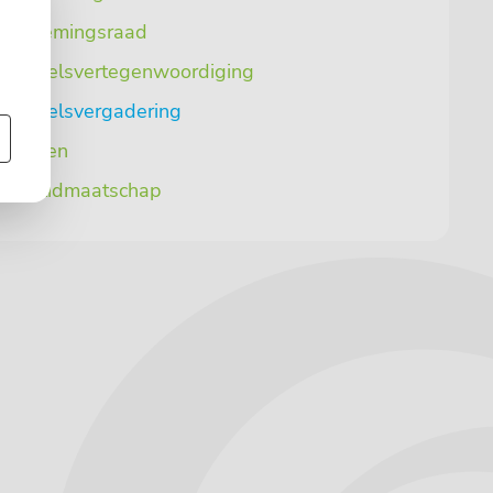
dernemingsraad
rsoneelsvertegenwoordiging
rsoneelsvergadering
zeggen
sten lidmaatschap