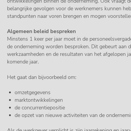
ontwikkelingen binnen de onderneming. Ook vraagt de
belangrijke gevolgen voor de werknemers kunnen he
standpunten naar voren brengen en mogen voorstelle
Algemeen beleid bespreken
Minstens 1 keer per jaar moet in de personeelsverga
de onderneming worden besproken. Dit gebeurt aan 
werkzaamheden en de resultaten van het afgelopen ja
komende jaar.
Het gaat dan bijvoorbeeld om:
omzetgegevens
marktontwikkelingen
de concurrentiepositie
de opzet van nieuwe activiteiten van de ondernem
Als de werkgever verplicht is zijn jaarrekening en jaar