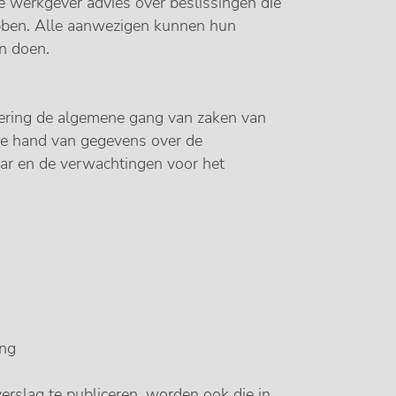
 werkgever advies over beslissingen die
bben. Alle aanwezigen kunnen hun
n doen.
dering de algemene gang van zaken van
de hand van gegevens over de
ar en de verwachtingen voor het
ing
verslag te publiceren, worden ook die in