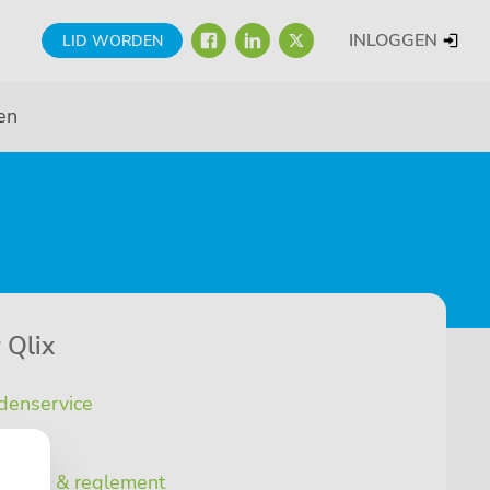
FACEBOOK
LINKEDIN
TWITTER
INLOGGEN
LID WORDEN
en
 Qlix
denservice
stuur
atuten & reglement