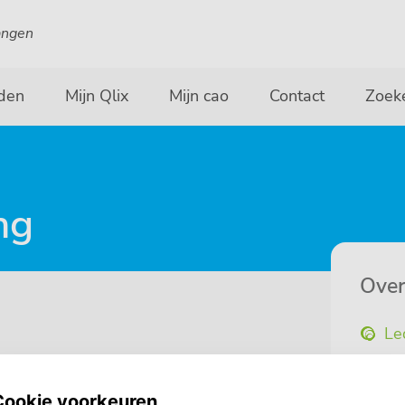
angen
den
Mijn Qlix
Mijn cao
Contact
Zoek
ng
Over
Le
Be
rgadering
St