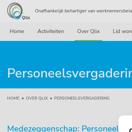
Onafhankelijk behartiger van werknemersbel
Home
Activiteiten
Over Qlix
Lid wor
Personeelsvergaderi
HOME
OVER QLIX
PERSONEELSVERGADERING
Medezeggenschap: Personeelsve