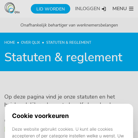
INLOGGEN
MENU
LID WORDEN
Onafhankelijk behartiger van werknemersbelangen
HOME
OVER QLIX
STATUTEN & REGLEMENT
Statuten & reglement
Op deze pagina vind je onze statuten en het
huishoudelijk reglement als pdf-download.
Qlix Huishoudelijke reglementen:
Download hier