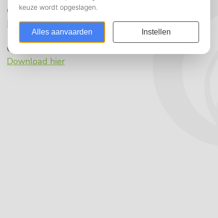
Qlix Statuten:
Download hier
Qlix uittreksel KvK:
Download hier