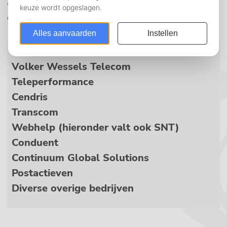
Wij vertegenwoordigen de belangen van (ex-)werknemers van
de afdelingen:
KPN
Volker Wessels Telecom
Teleperformance
Cendris
Transcom
Webhelp (hieronder valt ook SNT)
Conduent
Continuum Global Solutions
Postactieven
Diverse overige bedrijven