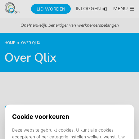
INLOGGEN
MENU
LID WORDEN
Onafhankelijk behartiger van werknemersbelangen
HOME
OVER QLIX
Over Qlix
Wie wij zijn
Qlix is de onafhankelijk belangenbehartiger van werknemers
van KPN.