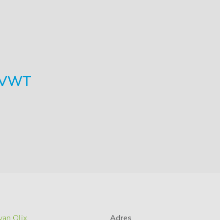
m VWT
van Qlix
Adres