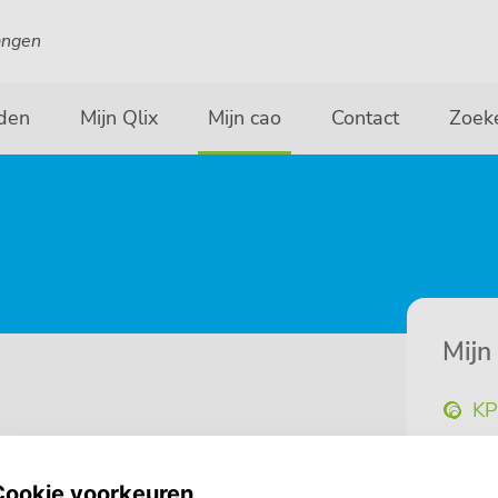
angen
den
Mijn Qlix
Mijn cao
Contact
Zoek
Mijn
K
Fa