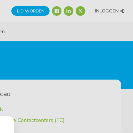
FACEBOOK
LINKEDIN
TWITTER
INLOGGEN
LID WORDEN
en
 cao
PN
cilitaire Contactcenters (FC)