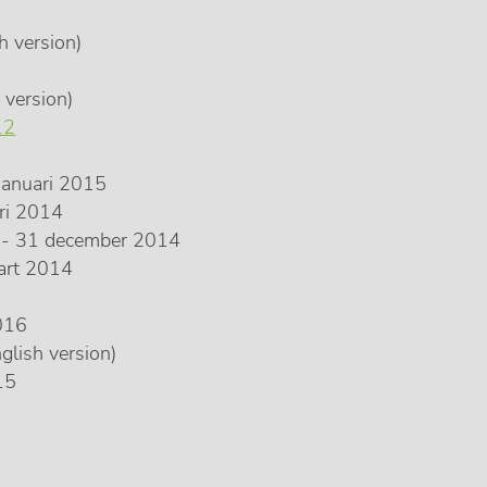
h version)
 version)
12
 januari 2015
ari 2014
4 - 31 december 2014
art 2014
2016
glish version)
15