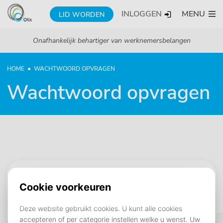
INLOGGEN
MENU
LID WORDEN
Onafhankelijk behartiger van werknemersbelangen
HOME
WACHTWOORD OPVRAGEN
Wachtwoord opvragen
Gebruikersnaam
In veel gevallen is het e-mailadres ook de gebruikersnaam.